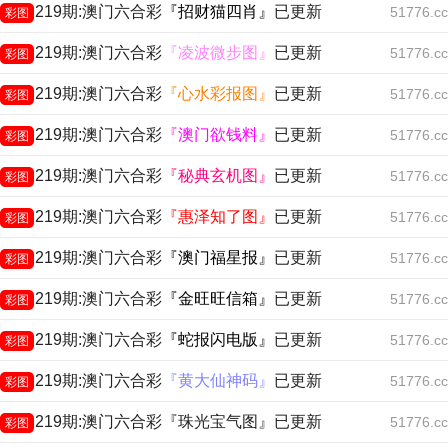
219期:澳门六合彩
『招财猫四肖』
已更新
51776.cc
彩图
219期:澳门六合彩
『凌波微步图』
已更新
51776.cc
彩图
219期:澳门六合彩
『心水彩报图』
已更新
51776.cc
彩图
219期:澳门六合彩
『澳门欲钱料』
已更新
51776.cc
彩图
219期:澳门六合彩
『秘典玄机图』
已更新
51776.cc
彩图
219期:澳门六合彩
『惠泽知了图』
已更新
51776.cc
彩图
219期:澳门六合彩
『澳门福星报』
已更新
51776.cc
彩图
219期:澳门六合彩
『金旺旺信箱』
已更新
51776.cc
彩图
219期:澳门六合彩
『蛇报闪电版』
已更新
51776.cc
彩图
219期:澳门六合彩
『黄大仙神码』
已更新
51776.cc
彩图
219期:澳门六合彩『珠光宝气图』已更新
51776.cc
彩图