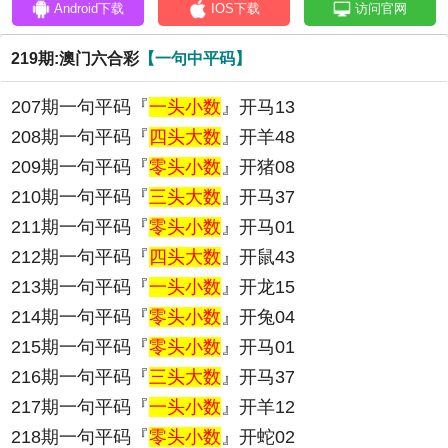
Android下载
IOS下载
访问官网
219期:澳门六合彩
【一句中平码】
207期一句平码『
一头小数
』开马13
208期一句平码『
四头大数
』开羊48
209期一句平码『
零头小数
』开猪08
210期一句平码『
三头大数
』开马37
211期一句平码『
零头小数
』开马01
212期一句平码『
四头大数
』开鼠43
213期一句平码『
一头小数
』开龙15
214期一句平码『
零头小数
』开兔04
215期一句平码『
零头小数
』开马01
216期一句平码『
三头大数
』开马37
217期一句平码『
一头小数
』开羊12
218期一句平码『
零头小数
』开蛇02