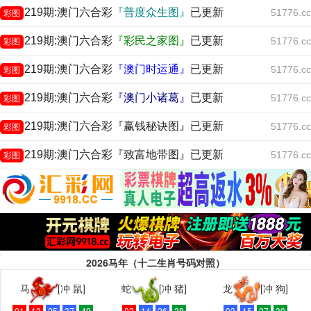
219期:澳门六合彩
『普度众生图』
已更新
51776.cc
彩图
219期:澳门六合彩
『彩民之家图』
已更新
51776.cc
彩图
219期:澳门六合彩
『澳门时运通』
已更新
51776.cc
彩图
219期:澳门六合彩
『澳门小诸葛』
已更新
51776.cc
彩图
219期:澳门六合彩『赢钱秘诀图』已更新
51776.cc
彩图
219期:澳门六合彩『致富地带图』已更新
51776.cc
彩图