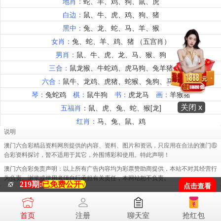
关闭 x
说明
澳门六合彩精品资料网所提供的内容、资料、图片和资讯，只应用在合法的澳门⑥
合彩资料探讨，暂不适用于其它，外围博彩和使用。特此声明！
澳门六合彩免责声明：以上所有广告内容均为彩票赞助商提供，本站不对其经营行
为负责。浏览或使用者须自行承担有关责任，本网站恕不负责。
219期:
已免费公开√
❎
点击查看
[澳门六合彩]易记域名51776.cc
首页
注册
聊天室
抢红包