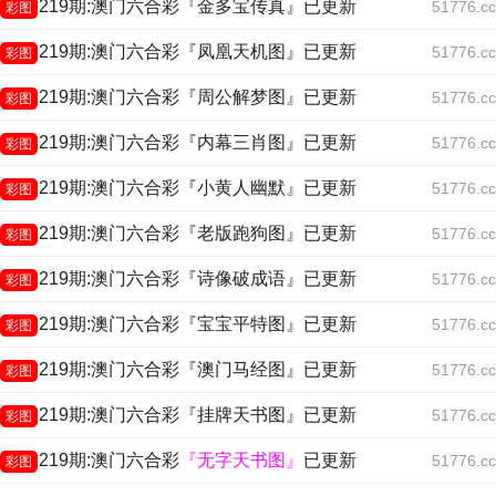
219期:澳门六合彩『金多宝传真』已更新
51776.cc
彩图
219期:澳门六合彩『凤凰天机图』已更新
51776.cc
彩图
219期:澳门六合彩『周公解梦图』已更新
51776.cc
彩图
219期:澳门六合彩『内幕三肖图』已更新
51776.cc
彩图
219期:澳门六合彩『小黄人幽默』已更新
51776.cc
彩图
219期:澳门六合彩『老版跑狗图』已更新
51776.cc
彩图
219期:澳门六合彩『诗像破成语』已更新
51776.cc
彩图
219期:澳门六合彩『宝宝平特图』已更新
51776.cc
彩图
219期:澳门六合彩『澳门马经图』已更新
51776.cc
彩图
219期:澳门六合彩『挂牌天书图』已更新
51776.cc
彩图
219期:澳门六合彩
『无字天书图』
已更新
51776.cc
彩图