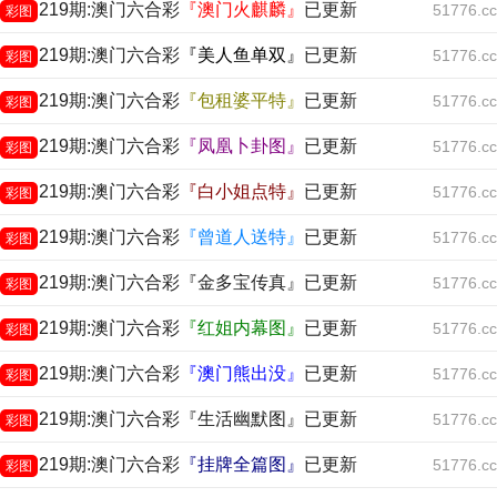
219期:澳门六合彩
『澳门火麒麟』
已更新
51776.cc
彩图
219期:澳门六合彩
『美人鱼单双』
已更新
51776.cc
彩图
219期:澳门六合彩
『包租婆平特』
已更新
51776.cc
彩图
219期:澳门六合彩
『凤凰卜卦图』
已更新
51776.cc
彩图
219期:澳门六合彩
『白小姐点特』
已更新
51776.cc
彩图
219期:澳门六合彩
『曾道人送特』
已更新
51776.cc
彩图
219期:澳门六合彩『金多宝传真』已更新
51776.cc
彩图
219期:澳门六合彩
『红姐内幕图』
已更新
51776.cc
彩图
219期:澳门六合彩
『澳门熊出没』
已更新
51776.cc
彩图
219期:澳门六合彩『生活幽默图』已更新
51776.cc
彩图
219期:澳门六合彩
『挂牌全篇图』
已更新
51776.cc
彩图