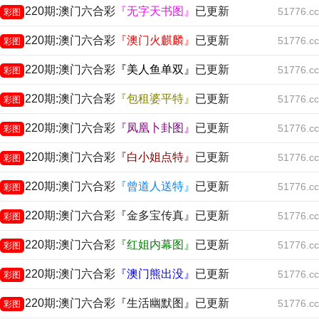
220期:澳门六合彩
『无字天书图』
已更新
51776.cc
彩图
220期:澳门六合彩
『澳门火麒麟』
已更新
51776.cc
彩图
220期:澳门六合彩
『美人鱼单双』
已更新
51776.cc
彩图
220期:澳门六合彩
『包租婆平特』
已更新
51776.cc
彩图
220期:澳门六合彩
『凤凰卜卦图』
已更新
51776.cc
彩图
220期:澳门六合彩
『白小姐点特』
已更新
51776.cc
彩图
220期:澳门六合彩
『曾道人送特』
已更新
51776.cc
彩图
220期:澳门六合彩『金多宝传真』已更新
51776.cc
彩图
220期:澳门六合彩
『红姐内幕图』
已更新
51776.cc
彩图
220期:澳门六合彩
『澳门熊出没』
已更新
51776.cc
彩图
220期:澳门六合彩『生活幽默图』已更新
51776.cc
彩图