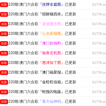
220期:澳门六合彩
『挂牌全篇图』
已更新
51776.cc
彩图
220期:澳门六合彩
『招财猫四肖』
已更新
51776.cc
彩图
220期:澳门六合彩
『凌波微步图』
已更新
51776.cc
彩图
220期:澳门六合彩
『心水彩报图』
已更新
51776.cc
彩图
220期:澳门六合彩
『澳门欲钱料』
已更新
51776.cc
彩图
220期:澳门六合彩
『秘典玄机图』
已更新
51776.cc
彩图
220期:澳门六合彩
『惠泽知了图』
已更新
51776.cc
彩图
220期:澳门六合彩
『澳门福星报』
已更新
51776.cc
彩图
220期:澳门六合彩
『金旺旺信箱』
已更新
51776.cc
彩图
220期:澳门六合彩
『蛇报闪电版』
已更新
51776.cc
彩图
220期:澳门六合彩
『黄大仙神码』
已更新
51776.cc
彩图