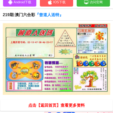
Android下载
IOS下载
访问官网
219期:澳门六合彩
『曾道人送特』
点击【返回首页】查看更多资料