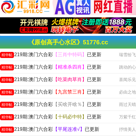
《原创高手心水区》51776.cc
219期:澳门六合彩
【三肖中特码】
已更新
瑞雪纷飞
精华帖
219期:澳门六合彩
【精准杀四肖】
已更新
跳动的心
精华帖
219期:澳门六合彩
【吃菜肉草肖】
已更新
喜闻乐见
精华帖
219期:澳门六合彩
【九宫禁三肖】
已更新
必由之地
精华帖
219期:澳门六合彩
【买啥开啥％】
已更新
雨过天晴
精华帖
219期:澳门六合彩
【十码必中特】
已更新
万紫千红
精华帖
219期:澳门六合彩
【平尾连准√】
已更新
抒情美人
精华帖