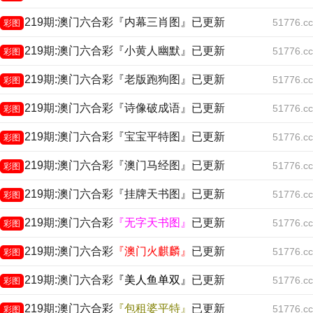
219期:澳门六合彩『内幕三肖图』已更新
51776.cc
彩图
219期:澳门六合彩『小黄人幽默』已更新
51776.cc
彩图
219期:澳门六合彩『老版跑狗图』已更新
51776.cc
彩图
219期:澳门六合彩『诗像破成语』已更新
51776.cc
彩图
219期:澳门六合彩『宝宝平特图』已更新
51776.cc
彩图
219期:澳门六合彩『澳门马经图』已更新
51776.cc
彩图
219期:澳门六合彩『挂牌天书图』已更新
51776.cc
彩图
219期:澳门六合彩
『无字天书图』
已更新
51776.cc
彩图
219期:澳门六合彩
『澳门火麒麟』
已更新
51776.cc
彩图
219期:澳门六合彩
『美人鱼单双』
已更新
51776.cc
彩图
219期:澳门六合彩
『包租婆平特』
已更新
51776.cc
彩图