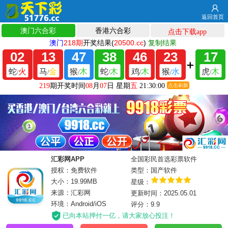
返回首页
汇彩网APP
全国彩民首选彩票软件
授权：免费软件
类型：国产软件
大小：19.99MB
星级：
来源：汇彩网
更新时间：2025.05.01
环境：Android/iOS
评分：9.9
已向本站押付一亿，请大家放心投注！