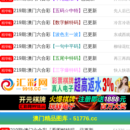
219期:澳门六合彩
【五码☆中特】
已更新
先人后已
精华帖
219期:澳门六合彩
【数字解特码】
已更新
冷言冷语
精华帖
219期:澳门六合彩
【波色主一波】
已更新
东成西就
精华帖
219期:澳门六合彩
【一句中平码】
已更新
柳绿花红
精华帖
219期:澳门六合彩
【五尾中特码】
已更新
再三再四
精华帖
219期:澳门六合彩
【三字爆特码】
已更新
快人快语
精华帖
澳门精品图库 - 51776.cc