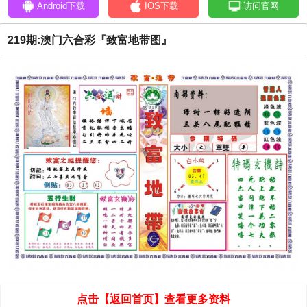
Android下载
IOS下载
访问官网
219期:澳门六合彩『致富地带图』
点击【返回首页】查看更多资料