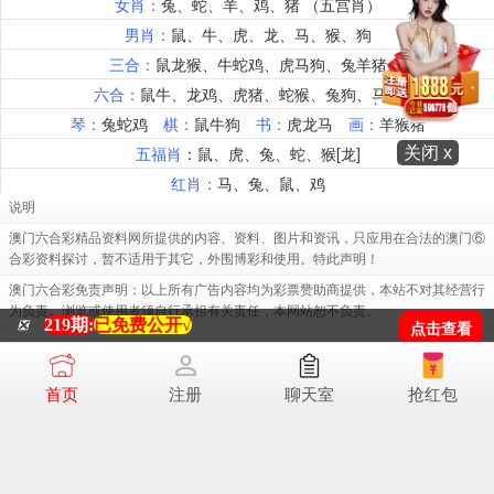
关闭 x
说明
澳门六合彩精品资料网所提供的内容、资料、图片和资讯，只应用在合法的澳门⑥
合彩资料探讨，暂不适用于其它，外围博彩和使用。特此声明！
澳门六合彩免责声明：以上所有广告内容均为彩票赞助商提供，本站不对其经营行
为负责。浏览或使用者须自行承担有关责任，本网站恕不负责。
219期:
已免费公开√
❎
点击查看
[澳门六合彩]易记域名51776.cc
首页
注册
聊天室
抢红包