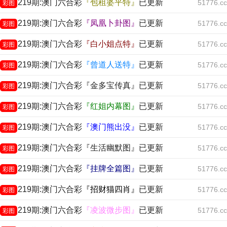
219期:澳门六合彩
『包租婆平特』
已更新
51776.cc
彩图
219期:澳门六合彩
『凤凰卜卦图』
已更新
51776.cc
彩图
219期:澳门六合彩
『白小姐点特』
已更新
51776.cc
彩图
219期:澳门六合彩
『曾道人送特』
已更新
51776.cc
彩图
219期:澳门六合彩『金多宝传真』已更新
51776.cc
彩图
219期:澳门六合彩
『红姐内幕图』
已更新
51776.cc
彩图
219期:澳门六合彩
『澳门熊出没』
已更新
51776.cc
彩图
219期:澳门六合彩『生活幽默图』已更新
51776.cc
彩图
219期:澳门六合彩
『挂牌全篇图』
已更新
51776.cc
彩图
219期:澳门六合彩
『招财猫四肖』
已更新
51776.cc
彩图
219期:澳门六合彩
『凌波微步图』
已更新
51776.cc
彩图