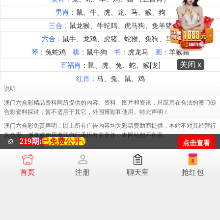
关闭 x
说明
澳门六合彩精品资料网所提供的内容、资料、图片和资讯，只应用在合法的澳门⑥
合彩资料探讨，暂不适用于其它，外围博彩和使用。特此声明！
澳门六合彩免责声明：以上所有广告内容均为彩票赞助商提供，本站不对其经营行
为负责。浏览或使用者须自行承担有关责任，本网站恕不负责。
219期:
已免费公开√
❎
点击查看
[澳门六合彩]易记域名51776.cc
首页
注册
聊天室
抢红包