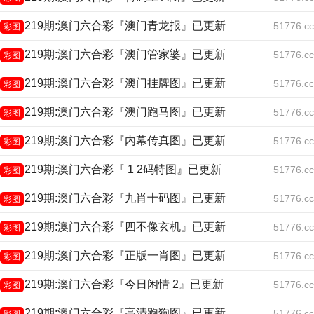
219期:澳门六合彩『澳门青龙报』已更新
51776.cc
彩图
219期:澳门六合彩『澳门管家婆』已更新
51776.cc
彩图
219期:澳门六合彩『澳门挂牌图』已更新
51776.cc
彩图
219期:澳门六合彩『澳门跑马图』已更新
51776.cc
彩图
219期:澳门六合彩『内幕传真图』已更新
51776.cc
彩图
219期:澳门六合彩『 1 2码特图』已更新
51776.cc
彩图
219期:澳门六合彩『九肖十码图』已更新
51776.cc
彩图
219期:澳门六合彩『四不像玄机』已更新
51776.cc
彩图
219期:澳门六合彩『正版一肖图』已更新
51776.cc
彩图
219期:澳门六合彩『今日闲情 2』已更新
51776.cc
彩图
219期:澳门六合彩『高清跑狗图』已更新
51776.cc