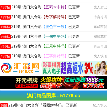
219期:澳门六合彩
【五码☆中特】
已更新
先人后已
精华帖
219期:澳门六合彩
【数字解特码】
已更新
冷言冷语
精华帖
219期:澳门六合彩
【波色主一波】
已更新
东成西就
精华帖
219期:澳门六合彩
【一句中平码】
已更新
柳绿花红
精华帖
219期:澳门六合彩
【五尾中特码】
已更新
再三再四
精华帖
219期:澳门六合彩
【三字爆特码】
已更新
快人快语
精华帖
澳门精品图库 - 51776.cc
219期:澳门六合彩『看图解特码』已更新
51776.cc
彩图