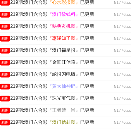
219期:澳门六合彩
『心水彩报图』
已更新
51776.cc
彩图
219期:澳门六合彩
『澳门欲钱料』
已更新
51776.cc
彩图
219期:澳门六合彩
『秘典玄机图』
已更新
51776.cc
彩图
219期:澳门六合彩
『惠泽知了图』
已更新
51776.cc
彩图
219期:澳门六合彩
『澳门福星报』
已更新
51776.cc
彩图
219期:澳门六合彩
『金旺旺信箱』
已更新
51776.cc
彩图
219期:澳门六合彩
『蛇报闪电版』
已更新
51776.cc
彩图
219期:澳门六合彩
『黄大仙神码』
已更新
51776.cc
彩图
219期:澳门六合彩『珠光宝气图』已更新
51776.cc
彩图
219期:澳门六合彩
『王者禁一肖』
已更新
51776.cc
彩图
219期:澳门六合彩
『澳门信封图』
已更新
51776.cc
彩图