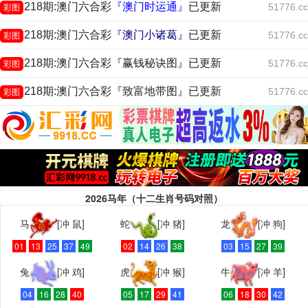
218期:澳门六合彩
『澳门时运通』
已更新
51776.cc
彩图
218期:澳门六合彩
『澳门小诸葛』
已更新
51776.cc
彩图
218期:澳门六合彩『赢钱秘诀图』已更新
51776.cc
彩图
218期:澳门六合彩『致富地带图』已更新
51776.cc
彩图