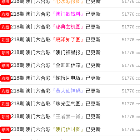
218期:澳门六合彩
『心水彩报图』
已更新
51776.cc
彩图
218期:澳门六合彩
『澳门欲钱料』
已更新
51776.cc
彩图
218期:澳门六合彩
『秘典玄机图』
已更新
51776.cc
彩图
218期:澳门六合彩
『惠泽知了图』
已更新
51776.cc
彩图
218期:澳门六合彩
『澳门福星报』
已更新
51776.cc
彩图
218期:澳门六合彩
『金旺旺信箱』
已更新
51776.cc
彩图
218期:澳门六合彩
『蛇报闪电版』
已更新
51776.cc
彩图
218期:澳门六合彩
『黄大仙神码』
已更新
51776.cc
彩图
218期:澳门六合彩『珠光宝气图』已更新
51776.cc
彩图
218期:澳门六合彩
『王者禁一肖』
已更新
51776.cc
彩图
218期:澳门六合彩
『澳门信封图』
已更新
51776.cc
彩图