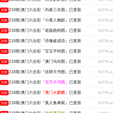
218期:澳门六合彩『内幕三肖图』已更新
51776.cc
彩图
218期:澳门六合彩『小黄人幽默』已更新
51776.cc
彩图
218期:澳门六合彩『老版跑狗图』已更新
51776.cc
彩图
218期:澳门六合彩『诗像破成语』已更新
51776.cc
彩图
218期:澳门六合彩『宝宝平特图』已更新
51776.cc
彩图
218期:澳门六合彩『澳门马经图』已更新
51776.cc
彩图
218期:澳门六合彩『挂牌天书图』已更新
51776.cc
彩图
218期:澳门六合彩
『无字天书图』
已更新
51776.cc
彩图
218期:澳门六合彩
『澳门火麒麟』
已更新
51776.cc
彩图
218期:澳门六合彩
『美人鱼单双』
已更新
51776.cc
彩图