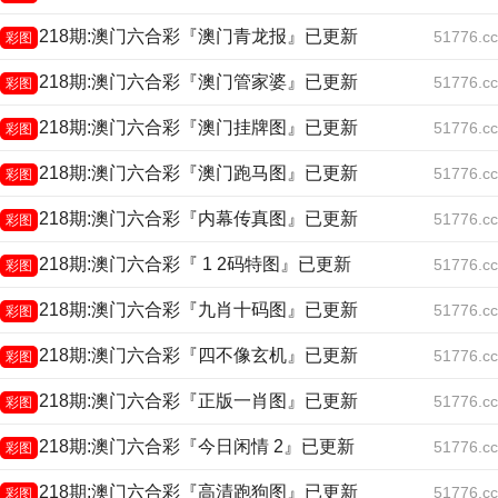
218期:澳门六合彩『澳门青龙报』已更新
51776.cc
彩图
218期:澳门六合彩『澳门管家婆』已更新
51776.cc
彩图
218期:澳门六合彩『澳门挂牌图』已更新
51776.cc
彩图
218期:澳门六合彩『澳门跑马图』已更新
51776.cc
彩图
218期:澳门六合彩『内幕传真图』已更新
51776.cc
彩图
218期:澳门六合彩『 1 2码特图』已更新
51776.cc
彩图
218期:澳门六合彩『九肖十码图』已更新
51776.cc
彩图
218期:澳门六合彩『四不像玄机』已更新
51776.cc
彩图
218期:澳门六合彩『正版一肖图』已更新
51776.cc
彩图
218期:澳门六合彩『今日闲情 2』已更新
51776.cc
彩图
218期:澳门六合彩『高清跑狗图』已更新
51776.cc
彩图