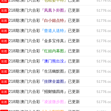
218期:澳门六合彩
『包租婆平特』
已更新
51776.cc
彩图
218期:澳门六合彩
『凤凰卜卦图』
已更新
51776.cc
彩图
218期:澳门六合彩
『白小姐点特』
已更新
51776.cc
彩图
218期:澳门六合彩
『曾道人送特』
已更新
51776.cc
彩图
218期:澳门六合彩『金多宝传真』已更新
51776.cc
彩图
218期:澳门六合彩
『红姐内幕图』
已更新
51776.cc
彩图
218期:澳门六合彩
『澳门熊出没』
已更新
51776.cc
彩图
218期:澳门六合彩『生活幽默图』已更新
51776.cc
彩图
218期:澳门六合彩
『挂牌全篇图』
已更新
51776.cc
彩图
218期:澳门六合彩
『招财猫四肖』
已更新
51776.cc
彩图
218期:澳门六合彩
『凌波微步图』
已更新
51776.cc
彩图